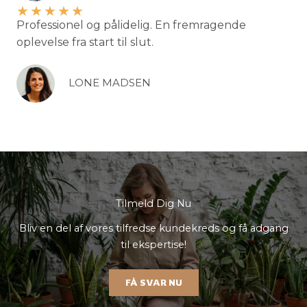
★
★
★
★
★
Professionel og pålidelig. En fremragende
oplevelse fra start til slut.
LONE MADSEN
Tilmeld Dig Nu
Bliv en del af vores tilfredse kundekreds og få adgang
til ekspertise!
FÅ SVAR NU