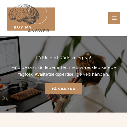
Gå
til
indholdet
Få Ekspert Rådgivning Nu!
Find de svar, du leder efter, med vores dedikerede
fagfolk. Kvalitetsekspertise lige ved hånden.
FÅ SVAR NU