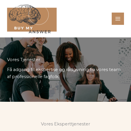
Gå
til
indholdet
Vores Tjenester
Få adgang til ekspertise og rådgivning fra vores team
af professionelle fagfolk.
Vores Eksperttjenester