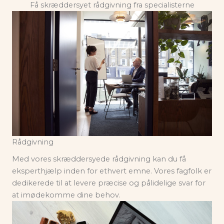
Få skræddersyet rådgivning fra specialisterne
Rådgivning
Med vores skræddersyede rådgivning kan du få
eksperthjælp inden for ethvert emne. Vores fagfolk er
dedikerede til at levere præcise og pålidelige svar for
at imødekomme dine behov.