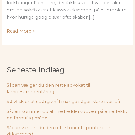
forklaringer fra nogen, der faktisk ved, hvad de taler
om, og sølvfisk er et klassisk eksempel på et problem,
hvor hurtige google svar ofte skaber […]
Sølvfisk
Read More »
er
et
spørgsmål
mange
søger
Seneste indlæg
klare
svar
Sådan vælger du den rette advokat til
på
familiesammenføring
Sølvfisk er et spørgsmål mange søger klare svar på
Sådan kommer du af med edderkopper på en effektiv
og fornuftig måde
Sådan vælger du den rette toner til printer i din
virksomhed