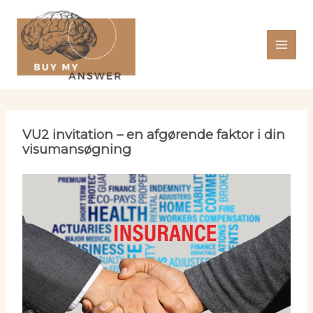
Gå
til
indholdet
VU2 invitation – en afgørende faktor i din
visumansøgning